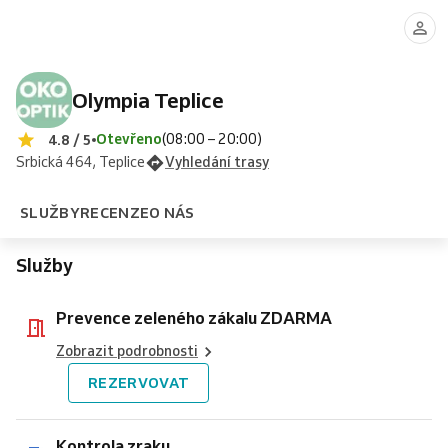
zeleného
zraku
brýle
brýle
zákalu
nebo
nebo
ZDARMA
skla
skla
s
měřením
Olympia Teplice
zraku
Otevřeno
(08:00 – 20:00)
4.8 / 5
Srbická 464, Teplice
Vyhledání trasy
SLUŽBY
RECENZE
O NÁS
Služby
Prevence zeleného zákalu ZDARMA
Zobrazit podrobnosti
REZERVOVAT
Kontrola zraku