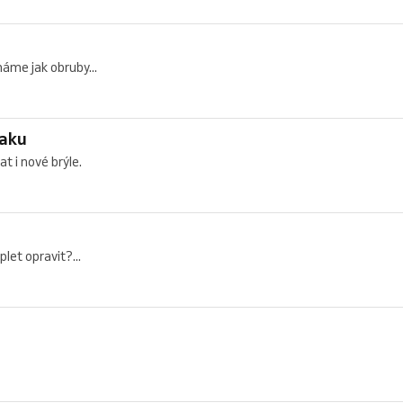
máme jak obruby...
raku
 i nové brýle.
let opravit?...