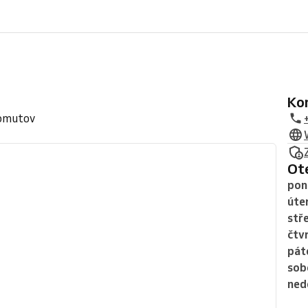
K
homutov
O
pon
úte
stř
čtv
pát
sob
ned