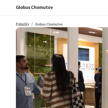
brýle
brýle
zraku
Globus Chomutov
nebo
nebo
skla
skla
s
měřením
/
Pobočky
Globus Chomutov
zraku